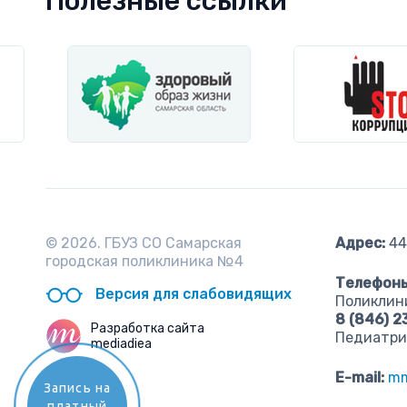
Полезные ссылки
© 2026. ГБУЗ СО Самарская
Адрес:
443
городская поликлиника №4
Телефоны
Версия для слабовидящих
Поликлин
8 (846) 
Разработка сайта
Педиатри
mediadiea
E-mail:
mm
Запись на
платный