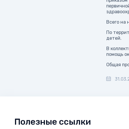
приказом 
первично
здравоох
Всего на 
По террит
детей.
В коллект
помощь ок
Общая про
31.03.
Полезные ссылки