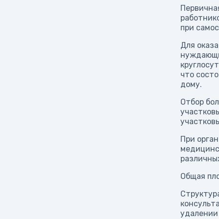
Первична
работник
при само
Для оказ
нуждающи
круглосут
что состо
дому.
Отбор бол
участковы
участковы
При орга
медицинс
различных
Общая пл
Структура
консульта
удалении 