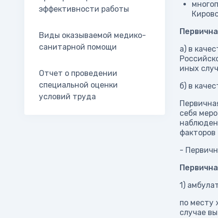
много
эффективности работы
Кировс
Первична
Виды оказываемой медико-
санитарной помощи
а) в каче
Российско
иных слу
Отчет о проведении
специальной оценки
б) в каче
условий труда
Первична
себя меро
наблюден
факторов 
- Первичн
Первична
1) амбула
по месту 
случае вы