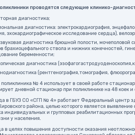
поликлиники проводятся следующие клинико-диагнос
торная диагностика;
ональная диагностика: электрокардиография, энцефал
я, эхокардиографическое исследование сердца), велоэ
звуковая диагностика брюшной полости, мочеполовой 
в брахиоцефального ствола и нижних конечностей, гин
ование беременности;
опическая диагностика (эзофагогастродуоденоскопия,к
нодиагностика (рентгенография,томография, флюорогра
я поликлиника № 4 использует в своей работе стацион
рует дневной стационар при поликлинике на 48 коек и с
да в ГБУЗ СО «СГП № 4» работает Федеральный центр 
ировского района, целью которого является выявление 
ка индивидуальных и групповых реабилитационных прог
зни у населения.
да в целях повышения доступности оказания неотложно