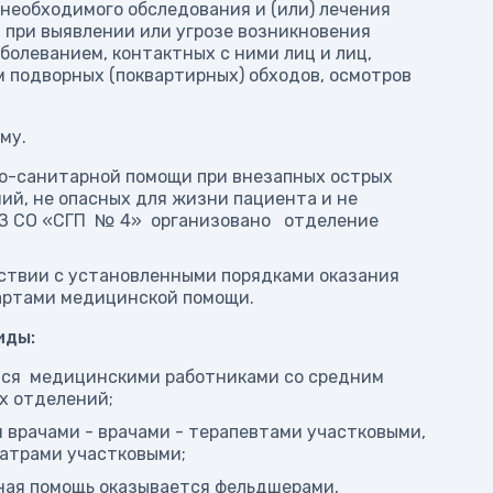
необходимого обследования и (или) лечения
 при выявлении или угрозе возникновения
олеванием, контактных с ними лиц и лиц,
м подворных (поквартирных) обходов, осмотров
му.
о-санитарной помощи при внезапных острых
ий, не опасных для жизни пациента и не
УЗ СО «СГП № 4» организовано отделение
ствии с установленными порядками оказания
артами медицинской помощи.
иды:
тся медицинскими работниками со средним
х отделений;
врачами - врачами - терапевтами участковыми,
иатрами участковыми;
ная помощь оказывается фельдшерами,