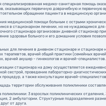
я специализированная медико-санитарная помощь оказ
ов, оказывающих первичную доврачебную и первичную в
стоятельном обращении пациента в медицинскую орган
ания медицинской помощи больным с острыми хроническ
мся в стационарном лечении, но не нуждающимся для 
очного стационара организован дневной стационар при 
яние здоровья больного и его домашние условия позво
ьных для лечения в дневном стационаре и стационаре 
х терапевтов, врачей общей практики (семейных врачей
х, врачей акушер – гинекологов и врачей-специалистов.
низации стационара на дому осуществляется ежедневно
кой сестрой, проведение лабораторно-диагностических
 процедур, а также консультации врачей-специалистов
ощадь территории обслуживания поликлиники составляе
 поликлиники: 3 взрослых поликлинических отделения,
ция, 2 амбулатории. Структурные подразделения разме
друг от друга.