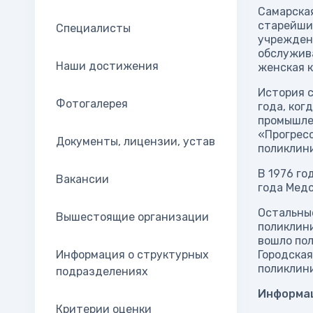
Самарская
старейших
Специалисты
учреждени
обслужива
Наши достижения
женская 
История с
Фотогалерея
года, ког
промышле
«Прогресс
Документы, лицензии, устав
поликлини
В 1976 го
Вакансии
года Мед
Остальные
Вышестоящие организации
поликлини
вошло по
Информация о структурных
Городская
поликлини
подразделениях
Информац
Критерии оценки