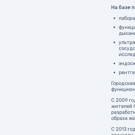
На базе 
лабора
функци
дыхани
ультра
сосудо
исслед
эндоск
рентге
Городска
функциони
С 2009 го
жителей К
разработ
образа жи
С 2013 го