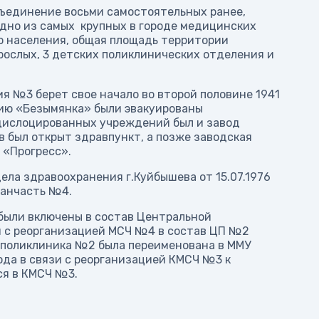
бъединение восьми самостоятельных ранее,
одно из самых крупных в городе медицинских
о населения, общая площадь территории
зрослых, 3 детских поликлинических отделения и
я №3 берет свое начало во второй половине 1941
цию «Безымянка» были эвакуированы
дислоцированных учреждений был и завод
в был открыт здравпункт, а позже заводская
 «Прогресс».
ела здравоохранения г.Куйбышева от 15.07.1976
санчасть №4.
были включены в состав Центральной
зи с реорганизацией МСЧ №4 в состав ЦП №2
 поликлиника №2 была переименована в ММУ
ода в связи с реорганизацией КМСЧ №3 к
ся в КМСЧ №3.