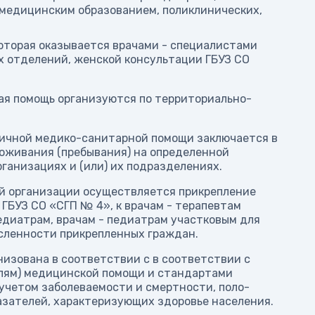
медицинским образованием, поликлинических,
оторая оказывается врачами - специалистами
х отделений, женской консультации ГБУЗ СО
ая помощь организуются по территориально-
вичной медико-санитарной помощи заключается в
роживания (пребывания) на определенной
рганизациях и (или) их подразделениях.
ой организации осуществляется прикрепление
БУЗ СО «СГП № 4», к врачам - терапевтам
едиатрам, врачам - педиатрам участковым для
сленности прикрепленных граждан.
изована в соответствии с в соответствии с
лям) медицинской помощи и стандартами
учетом заболеваемости и смертности, поло-
казателей, характеризующих здоровье населения.