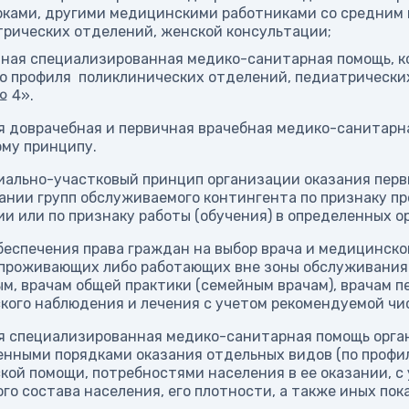
ками, другими медицинскими работниками со средним 
рических отделений, женской консультации;
ная специализированная медико-санитарная помощь, к
о профиля поликлинических отделений, педиатрически
№ 4».
я доврачебная и первичная врачебная медико-санитарн
му принципу.
иально-участковый принцип организации оказания пер
нии групп обслуживаемого контингента по признаку п
и или по признаку работы (обучения) в определенных о
беспечения права граждан на выбор врача и медицинск
проживающих либо работающих вне зоны обслуживания Г
м, врачам общей практики (семейным врачам), врачам п
кого наблюдения и лечения с учетом рекомендуемой чи
 специализированная медико-санитарная помощь орган
енными порядками оказания отдельных видов (по профи
ой помощи, потребностями населения в ее оказании, с 
го состава населения, его плотности, а также иных по