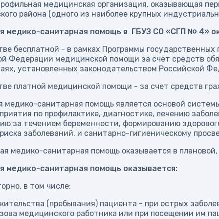
профильная медицинская организация, оказывающая пе
кого района (одного из наиболее крупных индустриальн
я медико-санитарная помощь в ГБУЗ СО «СГП № 4» о
стве бесплатной - в рамках Программы государственных
й Федерации медицинской помощи за счет средств обяз
чаях, установленных законодательством Российской Фе
стве платной медицинской помощи - за счет средств гр
я медико-санитарная помощь является основой системы
приятия по профилактике, диагностике, лечению забол
ию за течением беременности, формированию здорового
риска заболеваний, и санитарно-гигиеническому просв
ая медико-санитарная помощь оказывается в плановой,
я медико-санитарная помощь оказывается:
торно, в том числе:
жительства (пребывания) пациента - при острых заболе
зова медицинского работника или при посещении им па