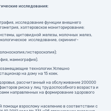
тические исследования:
ография, исследование функции внешнего
ргометрия, холтеровское мониторирование;
системы, щитовидной железы, молочных желез,
екологическое исследование, скрининг-
олоноскопия,гистероскопия);
фия, маммография).
арозамещающие технологии.Успешно
тационар на дому на 15 коек.
здоровья, рассчитанный на обслуживание 200000
факторов риска у лиц трудоспособного возраста и
рамм направленных на формирование здорового
й помощи взрослому населению в соответствии с