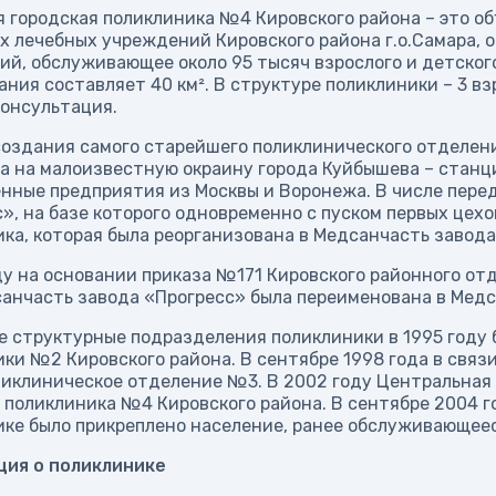
 городская поликлиника №4 Кировского района – это о
 лечебных учреждений Кировского района г.о.Самара, 
й, обслуживающее около 95 тысяч взрослого и детског
ния составляет 40 км². В структуре поликлиники – 3 в
консультация.
оздания самого старейшего поликлинического отделени
да на малоизвестную окраину города Куйбышева – стан
нные предприятия из Москвы и Воронежа. В числе пере
», на базе которого одновременно с пуском первых цехо
ка, которая была реорганизована в Медсанчасть завода
ду на основании приказа №171 Кировского районного отд
санчасть завода «Прогресс» была переименована в Мед
 структурные подразделения поликлиники в 1995 году 
ки №2 Кировского района. В сентябре 1998 года в свя
ликлиническое отделение №3. В 2002 году Центральная
 поликлиника №4 Кировского района. В сентябре 2004 г
ке было прикреплено население, ранее обслуживающее
ия о поликлинике