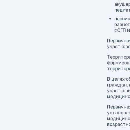
акушер
педиат
первич
разног
«СГП 
Первична
участково
Территор
формирова
территори
В целях о
граждан, 
участковы
медицинс
Первичная
установл
медицинск
возрастно