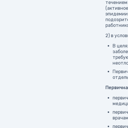
течением 
(активное
эпидемии 
подозрите
работнико
2) в усло
В целя
заболе
требу
неотл
Первич
отдель
Первична
первич
медици
первич
врачам
первич