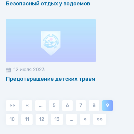
Безопасный отдых у водоемов
12 июля 2023
Предотвращение детских травм
««
«
...
5
6
7
8
9
10
11
12
13
...
»
»»