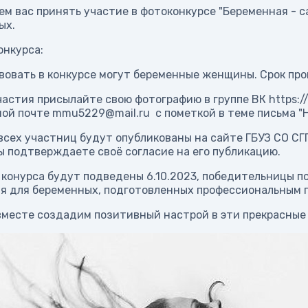
м вас принять участие в фотоконкурсе "Беременная - с
ых.
онкурса:
овать в конкурсе могут беременные женщины. Срок прове
стия присылайте свою фотографию в группе ВК https://
ой почте mmu5229@mail.ru с пометкой в теме письма "
ех участниц будут опубликованы на сайте ГБУЗ СО СГП4
ы подтверждаете своё согласие на его публикацию.
конурса будут подведены 6.10.2023, победительницы п
я для беременных, подготовленных профессиональным п
месте создадим позитивный настрой в эти прекрасные 