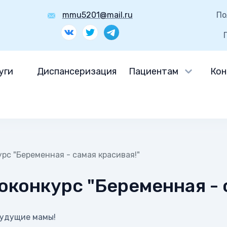
mmu5201@mail.ru
По
уги
Диспансеризация
Пациентам
Кон
рс "Беременная - самая красивая!"
конкурс "Беременная - 
будущие мамы!