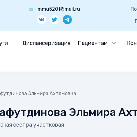
mmu5201@mail.ru
По
уги
Диспансеризация
Пациентам
Кон
футдинова Эльмира Ахтямовна
афутдинова Эльмира Ах
кая сестра участковая