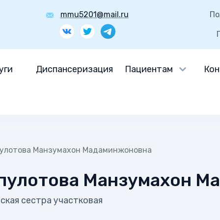
mmu5201@mail.ru
По
уги
Диспансеризация
Пациентам
Кон
улотова Манзумахон Мадаминжоновна
пулотова Манзумахон М
кая сестра участковая