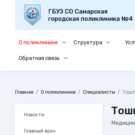
ГБУЗ СО Самарская
городская поликлиника №4
О поликлинике
Структура
Усл
Обратная связь
Главная
О поликлинике
Специалисты
Тошп
Тош
Новости
Медицинс
Главный врач