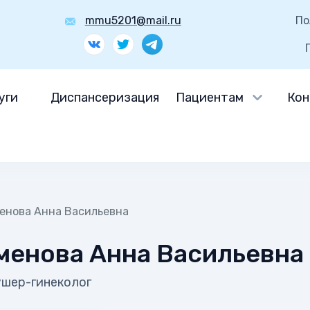
mmu5201@mail.ru
По
уги
Диспансеризация
Пациентам
Кон
енова Анна Васильевна
менова Анна Васильевна
ушер-гинеколог