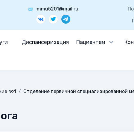
mmu5201@mail.ru
По
уги
Диспансеризация
Пациентам
Кон
ние №1
Отделение первичной специализированной м
лога